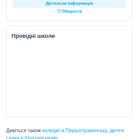
Детальна інформація
Зберегти
Провідні школи
Дивіться також
коледжі в Першотравенську
,
дитячі
садки в Шахтарському
.