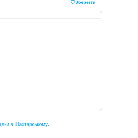
Зберегти
садки в Шахтарському
.