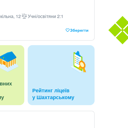
кільна, 12
Учні/освітяни 2:1
Зберегти
авних
Рейтинг ліцеїв
му
у Шахтарському