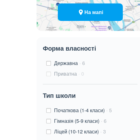
На мапі
Форма власності
Державна
6
Приватна
0
Тип школи
Початкова (1-4 класи)
5
Гімназія (5-9 класи)
6
Ліцей (10-12 класи)
3