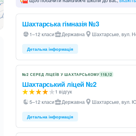
Щоб побачити найближчі школи до вас,
вкажіт
Шахтарська гімназія №3
1–12 класи
Державна
Шахтарське, вул. Н
Детальна інформація
№2 СЕРЕД ЛІЦЕЇВ У ШАХТАРСЬКОМУ
118,12
Шахтарський ліцей №2
1 відгук
5–12 класи
Державна
Шахтарське, вул. Ю
Детальна інформація