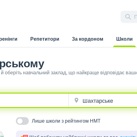
ренінги
Репетитори
За кордоном
Школи
(current)
рському
й оберіть навчальний заклад, що найкраще відповідає ваш
Лише школи з рейтингом НМТ