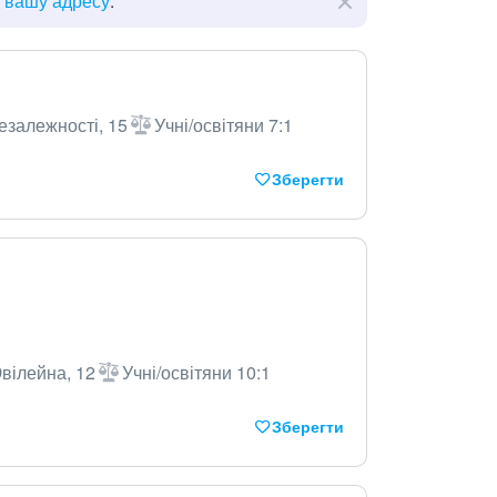
ь вашу адресу
.
езалежності, 15
Учні/освітяни 7:1
Зберегти
вілейна, 12
Учні/освітяни 10:1
Зберегти