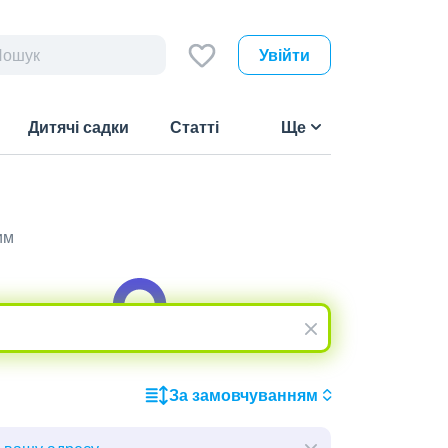
Увійти
Дитячі садки
Статті
Ще
им
За замовчуванням