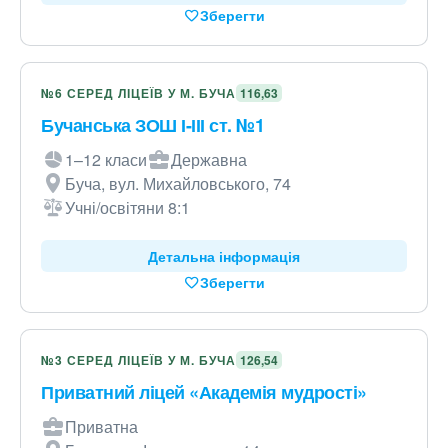
Зберегти
№6 СЕРЕД ЛІЦЕЇВ У М. БУЧА
116,63
Бучанська ЗОШ І-ІІІ ст. №1
1–12 класи
Державна
Буча, вул. Михайловського, 74
Учні/освітяни 8:1
Детальна інформація
Зберегти
№3 СЕРЕД ЛІЦЕЇВ У М. БУЧА
126,54
Приватний ліцей «Академія мудрості»
Приватна