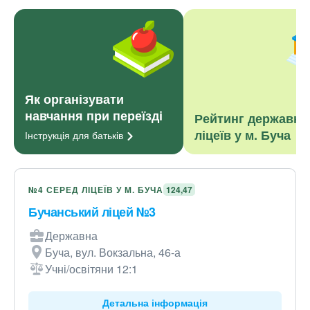
Як організувати
навчання при переїзді
Рейтинг державни
ліцеїв у м. Буча
Інструкція для
батьків
№4 СЕРЕД ЛІЦЕЇВ У М. БУЧА
124,47
Бучанський ліцей №3
Державна
Буча, вул. Вокзальна, 46-а
Учні/освітяни 12:1
Детальна інформація