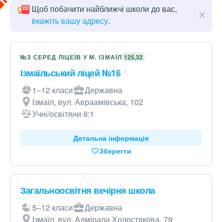
Щоб побачити найближчі школи до вас,
вкажіть вашу адресу
.
№3 СЕРЕД ЛІЦЕЇВ У М. ІЗМАЇЛ
125,32
Ізмаїльський ліцей №16
1–12 класи
Державна
Ізмаїл, вул. Авраамівська, 102
Учні/освітяни 8:1
Детальна інформація
Зберегти
Загальноосвітня вечірня школа
5–12 класи
Державна
Ізмаїл, вул. Адмірала Холостякова, 79