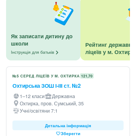
Як записати дитину до
школи
Рейтинг державни
ліцеїв у м. Охтирк
Інструкція для
батьків
№5 СЕРЕД ЛІЦЕЇВ У М. ОХТИРКА
121,70
Охтирська ЗОШ І-ІІІ ст. №2
1–12 класи
Державна
Охтирка, пров. Сумський, 35
Учні/освітяни 7:1
Детальна інформація
Зберегти