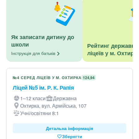
Як записати дитину до
школи
Рейтинг державни
ліцеїв у м. Охтирк
Інструкція для
батьків
№4 СЕРЕД ЛІЦЕЇВ У М. ОХТИРКА
124,94
Ліцей №5 ім. Р. К. Рапія
1–12 класи
Державна
Охтирка, вул. Армійська, 107
Учні/освітяни 8:1
Детальна інформація
Зберегти