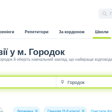
ренінги
Репетитори
За кордоном
Школи
(current)
ії у м. Городок
 Городок й оберіть навчальний заклад, що найкраще відпові
Державна
Гімназія (5-9 класи)
Очистити фі