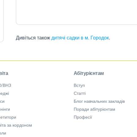
Дивіться також
дитячі садки в м. Городок
.
віта
Абітурієнтам
О/ВНЗ
Вступ
еджі
Статті
рси
Блог навчальних закладів
нінги
Поради абітурієнтам
петитори
Професії
іта за кордоном
оли