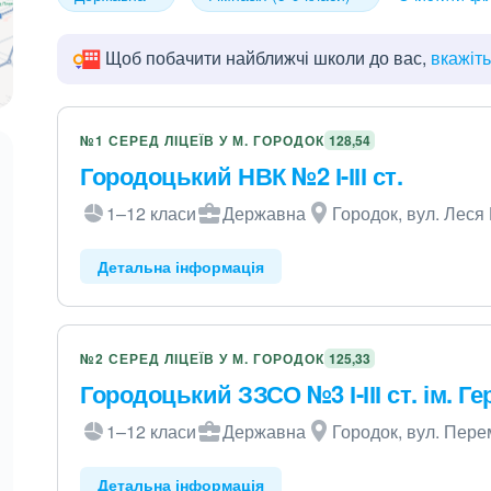
Щоб побачити найближчі школи до вас,
вкажіт
№1 СЕРЕД ЛІЦЕЇВ У М. ГОРОДОК
128,54
Городоцький НВК №2 І-ІІІ ст.
1–12 класи
Державна
Городок, вул. Леся
Детальна інформація
№2 СЕРЕД ЛІЦЕЇВ У М. ГОРОДОК
125,33
Городоцький ЗЗСО №3 І-ІІІ ст. ім. Г
1–12 класи
Державна
Городок, вул. Пере
Детальна інформація