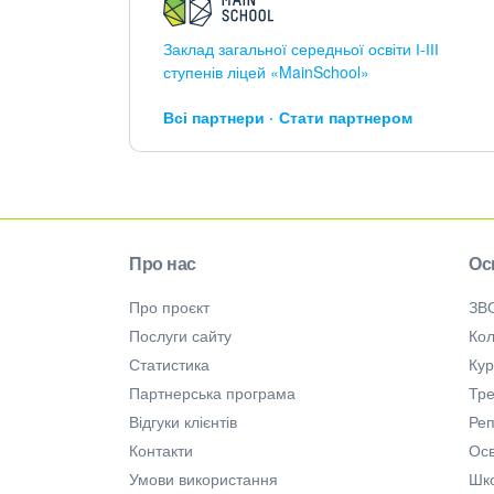
Заклад загальної середньої освіти І-ІІІ
ступенів ліцей «MainSchool»
Всі партнери
Стати партнером
Про нас
Ос
Про проєкт
ЗВ
Послуги сайту
Кол
Статистика
Ку
Партнерська програма
Тре
Відгуки клієнтів
Ре
Контакти
Осв
Умови використання
Шк