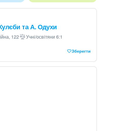
 Кулєби та А. Одухи
ійна, 122
Учні/освітяни 6:1
Зберегти