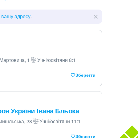
ь вашу адресу
.
 Мартовича, 1
Учні/освітяни 8:1
Зберегти
ероя України Івана Бльока
мишльська, 28
Учні/освітяни 11:1
Зберегти