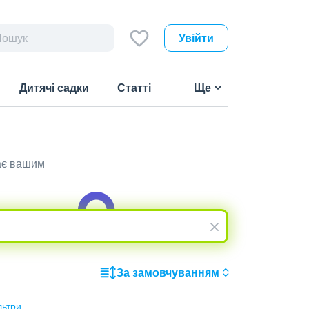
Увійти
Дитячі садки
Статті
Ще
дає вашим
За замовчуванням
льтри