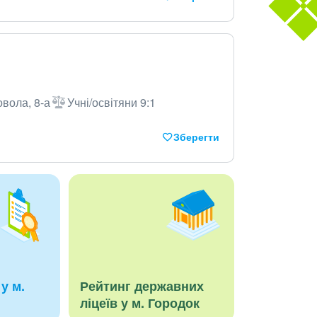
овола, 8-а
Учні/освітяни 9:1
Зберегти
у м.
Рейтинг державних
ліцеїв у м. Городок