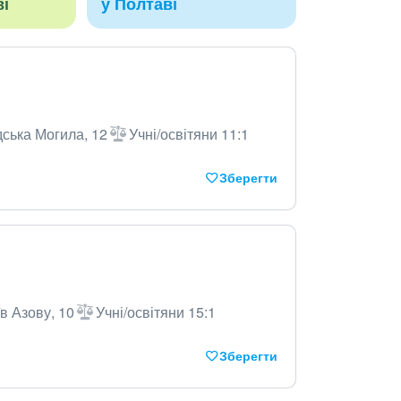
ві
у Полтаві
ська Могила, 12
Учні/освітяни 11:1
Зберегти
в Азову, 10
Учні/освітяни 15:1
Зберегти