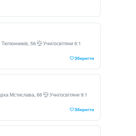
в Тютюнників, 56
Учні/освітяни 6:1
Зберегти
арха Мстислава, 66
Учні/освітяни 9:1
Зберегти