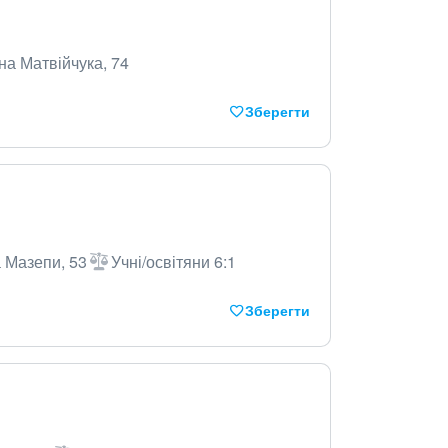
на Матвійчука, 74
Зберегти
а Мазепи, 53
Учні/освітяни 6:1
Зберегти