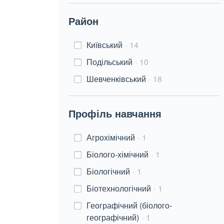
Район
Київський
14
Подільський
10
Шевченківський
18
Профіль навчання
Агрохімічний
1
Біолого-хімічний
1
Біологічний
1
Біотехнологічний
1
Географічний (біолого-
географічний)
1