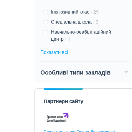
Інклюзивний клас
29
Спеціальна школа
3
Навчально-реабілітаційний
центр
1
Показати всі
Особливі типи закладів
Партнери сайту
Приватна школа Олени Вєдєрнікової