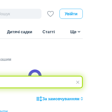
Увійти
Дитячі садки
Статті
Ще
 вашим
За замовчуванням
льтри