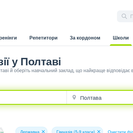
ренінги
Репетитори
За кордоном
Школи
(current)
ії у Полтаві
лтаві й оберіть навчальний заклад, що найкраще відповідає
Державна
Гімназія (5-9 класи)
Очистити фі