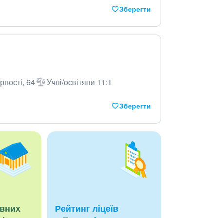
Зберегти
рності, 64
Учні/освітяни 11:1
Зберегти
авних
Рейтинг ліцеїв