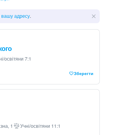
ь вашу адресу
.
кого
ні/освітяни 7:1
Зберегти
зна, 1
Учні/освітяни 11:1