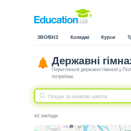
ЗВО/ВНЗ
Коледжі
Курси
Т
Державні гімназ
Перегляньте державні гімназії у По
потребам.
42 заклади