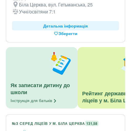
Біла Церква, вул. Гетьманська, 25
Учні/освітяни 7:1
Детальна інформація
Зберегти
Як записати дитину до
школи
Рейтинг державни
ліцеїв у м. Біла Ц
Інструкція для
батьків
№3 СЕРЕД ЛІЦЕЇВ У М. БІЛА ЦЕРКВА
131,58