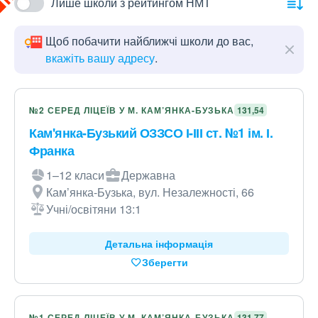
Лише школи з рейтингом НМТ
Щоб побачити найближчі школи до вас,
вкажіть вашу адресу
.
№2 СЕРЕД ЛІЦЕЇВ У М. КАМ’ЯНКА-БУЗЬКА
131,54
Кам'янка-Бузький ОЗЗСО І-ІІІ ст. №1 ім. І.
Франка
1–12 класи
Державна
Кам’янка-Бузька, вул. Незалежності, 66
Учні/освітяни 13:1
Детальна інформація
Зберегти
№1 СЕРЕД ЛІЦЕЇВ У М. КАМ’ЯНКА-БУЗЬКА
131,77