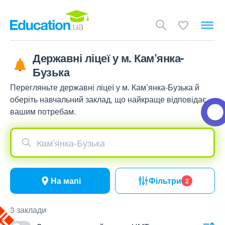
Державні ліцеї у м. Кам’янка-
Бузька
Перегляньте державні ліцеї у м. Кам’янка-Бузька й
оберіть навчальний заклад, що найкраще відповідає
вашим потребам.
Кам’янка-Бузька
На мапі
Фільтри
2
3 заклади