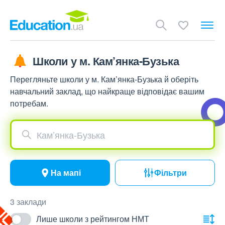
Школи у м. Кам’янка-Бузька
Перегляньте школи у м. Кам’янка-Бузька й оберіть
навчальний заклад, що найкраще відповідає вашим
потребам.
Кам’янка-Бузька
На мапі
Фільтри
3 заклади
Лише школи з рейтингом НМТ