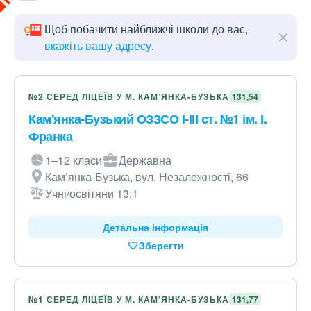
Щоб побачити найближчі школи до вас,
вкажіть вашу адресу
.
№2 СЕРЕД ЛІЦЕЇВ У М. КАМ’ЯНКА-БУЗЬКА
131,54
Кам'янка-Бузький ОЗЗСО І-ІІІ ст. №1 ім. І.
Франка
1–12 класи
Державна
Кам’янка-Бузька, вул. Незалежності, 66
Учні/освітяни 13:1
Детальна інформація
Зберегти
№1 СЕРЕД ЛІЦЕЇВ У М. КАМ’ЯНКА-БУЗЬКА
131,77