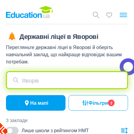
Державні ліцеї в Яворові
Перегляньте державні ліцеї в Яворові й оберіть
навчальний заклад, що найкраще відповідає вашим
потребам.
Яворів
На мапі
Фільтри
2
3 заклади
Лише школи з рейтингом НМТ