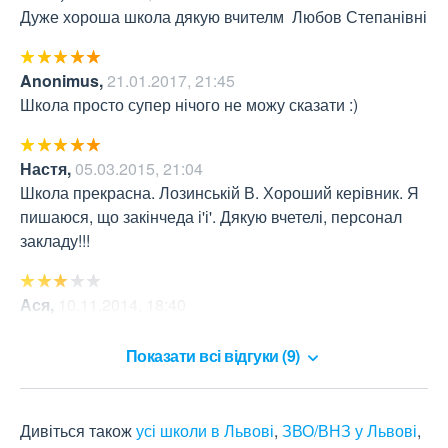
Дуже хороша школа дякую вчителм  Любов Степанівні
Anonimus
,
21.01.2017, 21:45
Школа просто супер нічого не можу сказати :)
Настя
,
05.03.2015, 21:04
Школа прекрасна. Лозинській В. Хороший керівник. Я 
пишаюся, що закінчеда і'і'. Дякую вчетелі, персонал 
закладу!!!
Ася
,
10.11.2014, 18:40
Більше прозорості  і все буде супер!
Показати всі відгуки (9)
Дивіться також
усі школи в Львові
,
ЗВО/ВНЗ у Львові
,