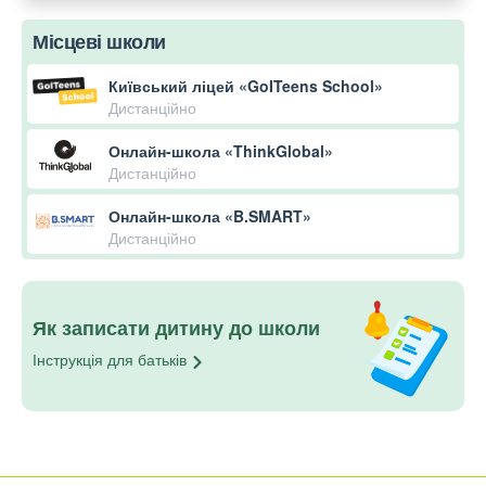
Місцеві школи
Київський ліцей «GoITeens School»
Дистанційно
Онлайн-школа «ThinkGlobal»
Дистанційно
Онлайн-школа «B.SMART»
Дистанційно
Як записати дитину до школи
Інструкція для
батьків