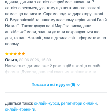
вдячна, дитина з легкістю сприймає навчання. З 
легкістю рекомендую, тому що негативного взагалі 
немає що написати. Окремо подяка директору школі 
О. Ведерніковій та нашому класному керівникові Галій 
Наталії . Також дякую пані Марії за викладання 
англійської мови, знання дитини покращуються що 
дня, та пані Наталії , яка відкрила світ інформатики по 
новому.
Ольга
,
22.06.2026, 15:39
Навчається дитина вже 2 роки в цій школі ,в онлайн 
форматі.Дуже задоволені класним керівником та 
вчителем англійської мови.Рекомендуємо цю школу.
Показати всі відгуки (6)
Дивіться також
онлайн-курси
,
репетитори онлайн
,
онлайн-тренінги
.