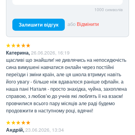
1000
символів
або
Відмінити
Залишити відгук
Катерина
,
26.06.2026, 16:19
щасливі що знайшли! не дивлячись на непосидючість 
сина вимушені навчатися онлайн через постійні 
переїзди і зміни країн, але ця школа втримує навіть 
його увагу - більше ніж вдавалося раніше офлайн. а 
наша пані Наталя - просто знахідка, чуйна, захоплена 
справою, з любовʼю до учнів які люблять її на взаєм! 
провчилися всього пару місяців але раді будемо 
продовжити в наступному році, вдячні!
Андрій
,
23.06.2026, 13:34