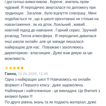
і достатньо вимогливою . Короче , вчитель прям 
чудовий. Я періодично зверталася по допомогу при 
труднощах . Загалом , було відчуття співпраці . Мені 
подобається те , що в школі орієнтовані не стільки на 
навантаження , як на діток. Лояльний , живий , 
новітній підхід до навчання . Гарний сервіс. Зручний 
розклад. Тепла атмосфера . Я періодично дивилася 
інші школи онлайн .але ця завжди лишалася 
найкращою для нас . Поважаю і захоплююсь 
директоркою - власницею . Дуже вам дякую за цю 
можливість
Ганна
,
22.06.2026, 15:46
Одна з найкращих шкіл !!! Навчаємось на онлайн 
форматі з Першого класу , дуже задоволена. 
Найперше і найголовніше - це викладачі. Це Вчителі з 
великої букви !!! 

По друге рівень знань та як подають матеріал, дуже 