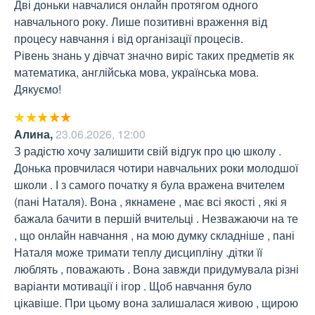
Дві доньки навчалися онлайн протягом одного 
навчального року. Лише позитивні враження від 
процесу навчання і від організації процесів. 

Рівень знань у дівчат значно виріс таких предметів як 
математика, англійська мова, українська мова.

Дякуємо!
Алина
,
23.06.2026, 12:00
З радістю хочу залишити свій відгук про цю школу . 
Донька провчилася чотири навчальних роки молодшої 
школи . І з самого початку я була вражена вчителем 
(пані Наталя). Вона , якнамене , має всі якості , які я 
бажала бачити в першій вчительці . Незважаючи на те 
, що онлайн навчання , на мою думку складніше , пані 
Наталя може тримати теплу дисципліну .дітки її 
люблять , поважають . Вона завжди придумувала різні 
варіанти мотивації і ігор . Щоб навчання було 
цікавіше. При цьому вона залишалася живою , щирою 