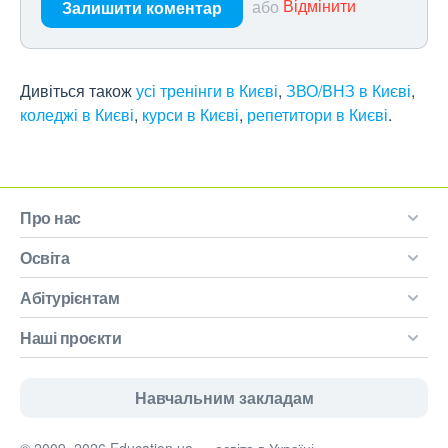
або
Відмінити
Залишити коментар
Дивіться також
усі тренінги в Києві
,
ЗВО/ВНЗ в Києві
,
коледжі в Києві
,
курси в Києві
,
репетитори в Києві
.
Про нас
Освіта
Абітурієнтам
Наші проєкти
Навчальним закладам