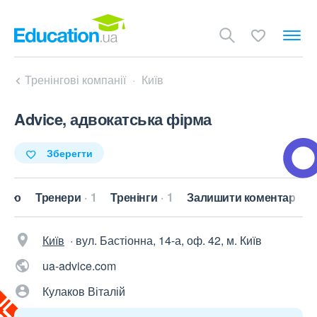
Тренінгові компанії
Київ
Advice, адвокатська фірма
Зберегти
анію
Тренери
1
Тренінги
1
Залишити коментар
Київ
·
вул. Бастіонна, 14-а, оф. 42, м. Київ
ua-advice.com
Кулаков Віталій