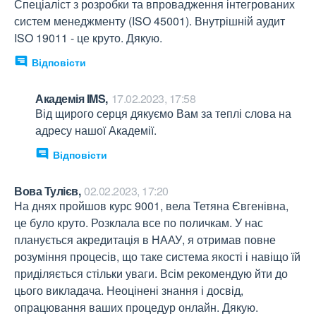
Спеціаліст з розробки та впровадження інтегрованих 
систем менеджменту (ISO 45001). Внутрішній аудит 
ISO 19011 - це круто. Дякую.
Відповісти
Академія IMS,
17.02.2023, 17:58
Від щирого серця дякуємо Вам за теплі слова на 
адресу нашої Академії.
Відповісти
Вова Тулієв,
02.02.2023, 17:20
На днях пройшов курс 9001, вела Тетяна Євгенівна, 
це було круто. Розклала все по поличкам. У нас 
планується акредитація в НААУ, я отримав повне 
розуміння процесів, що таке система якості і навіщо їй 
приділяється стільки уваги. Всім рекомендую йти до 
цього викладача. Неоцінені знання і досвід, 
опрацювання ваших процедур онлайн. Дякую.