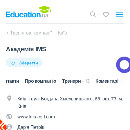
Тренінгові компанії
Київ
Академія IMS
Зберегти
Контакти
Про компанію
Тренери
13
Коментарі
14
Київ
·
вул. Богдана Хмельницького, 68, оф. 73, м.
Київ
www.ims-cert.com
Дар'я Петрік