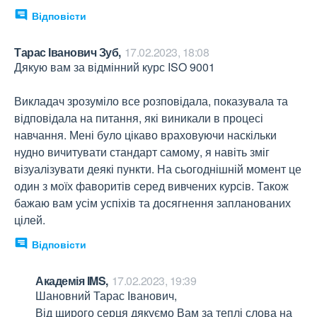
Відповісти
Тарас Іванович Зуб,
17.02.2023, 18:08
Дякую вам за відмінний курс ISO 9001

Викладач зрозуміло все розповідала, показувала та 
відповідала на питання, які виникали в процесі 
навчання. Мені було цікаво враховуючи наскільки 
нудно вичитувати стандарт самому, я навіть зміг 
візуалізувати деякі пункти. На сьогоднішній момент це 
один з моїх фаворитів серед вивчених курсів. Також 
бажаю вам усім успіхів та досягнення запланованих 
цілей.
Відповісти
Академія IMS,
17.02.2023, 19:39
Шановний Тарас Іванович,

Від щирого серця дякуємо Вам за теплі слова на 