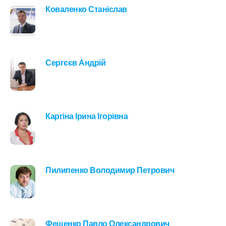
Коваленко Станіслав
Сергєєв Андрій
Каргіна Ірина Ігорівна
Пилипенко Володимир Петрович
Фещенко Павло Олександрович