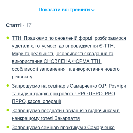
Показати всі тренінги
Статті
17
ТТН. Працюємо по оновленій формі, розбираємося
у деталях, готуємося до впровадження Є-ТТН.
Міфи та реальність, особливості складання та
використання ОНОВЛЕНА ФОРМА ТТН:
особливості заповнення та використання нового
реквізиту
Запрошуємо на семінар з Самарченко О.Р: Розміри
та види штрафів при роботі з РРО ПРРО. РРО
ПРРО, касові операції
Запрошуємо поєднати навчання з відпочинком в
найкращому готелі Закарпаття
Запрошуємо семінар-практикум з Самарченко