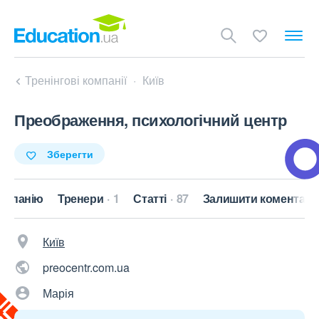
Тренінгові компанії
Київ
Преображення, психологічний центр
Зберегти
омпанію
Тренери
1
Статті
87
Залишити коментар
Київ
preocentr.com.ua
Марія