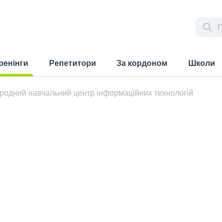
ренінги
Репетитори
За кордоном
Школи
rrent)
ародний навчальний центр інформаційних технологій