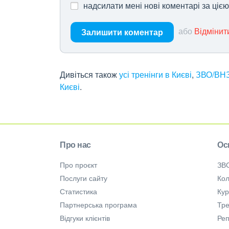
надсилати мені нові коментарі за ціє
або
Відмінит
Залишити коментар
Дивіться також
усі тренінги в Києві
,
ЗВО/ВНЗ
Києві
.
Про нас
Ос
Про проєкт
ЗВ
Послуги сайту
Кол
Статистика
Ку
Партнерська програма
Тре
Відгуки клієнтів
Ре