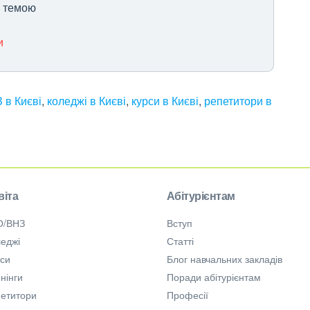
ю темою
и
 в Києві
,
коледжі в Києві
,
курси в Києві
,
репетитори в
віта
Абітурієнтам
О/ВНЗ
Вступ
еджі
Статті
рси
Блог навчальних закладів
нінги
Поради абітурієнтам
петитори
Професії