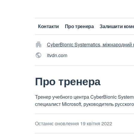
Контакти
Про тренера
Залишити ком
CyberBionic Systematics, міжнародний
itvdn.com
Про тренера
Тренер учебного центра CyberBionic System
специалист Microsoft, руководитель русско
Останнє оновлення 19 квітня 2022