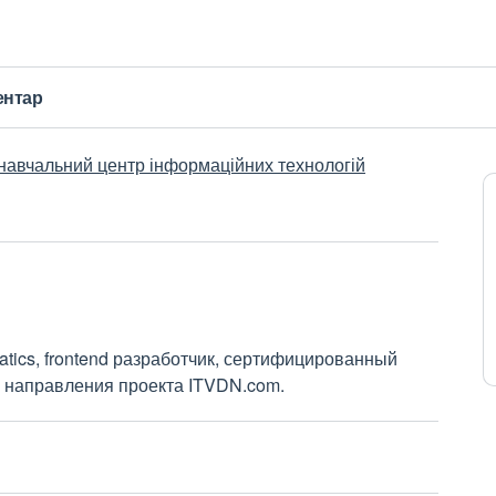
ентар
 навчальний центр інформаційних технологій
atics, frontend разработчик, сертифицированный
го направления проекта ITVDN.com.