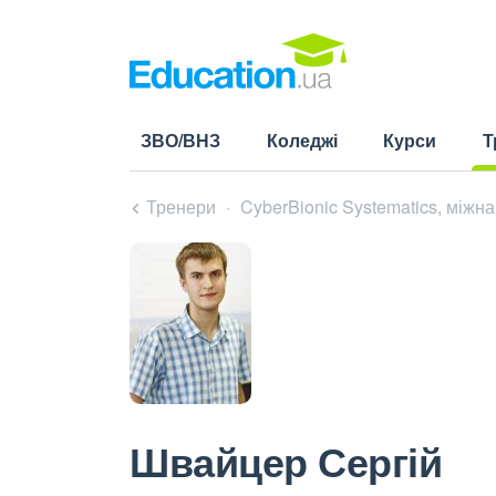
ЗВО/ВНЗ
Коледжі
Курси
Т
(cu
Тренери
CyberBionic Systematics, міжн
Швайцер Сергій