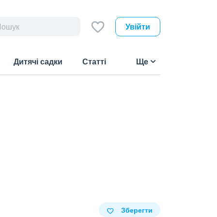
Увійти
Дитячі садки
Статті
Ще
Зберегти