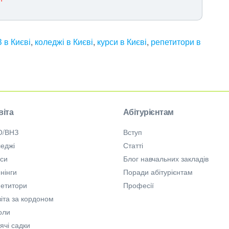
 в Києві
,
коледжі в Києві
,
курси в Києві
,
репетитори в
віта
Абітурієнтам
О/ВНЗ
Вступ
еджі
Статті
рси
Блог навчальних закладів
нінги
Поради абітурієнтам
петитори
Професії
іта за кордоном
оли
ячі садки