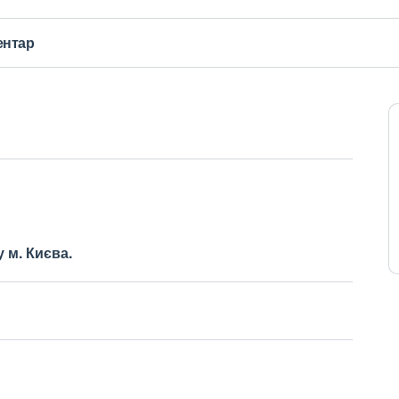
ентар
 м. Києва.