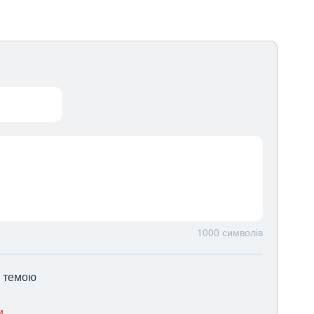
1000
символів
ю темою
и