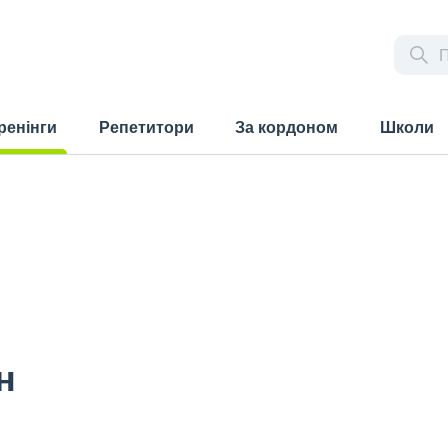
ренінги
Репетитори
За кордоном
Школи
rrent)
н