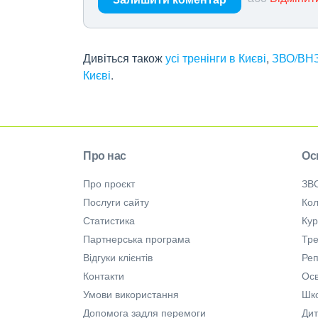
Дивіться також
усі тренінги в Києві
,
ЗВО/ВНЗ
Києві
.
Про нас
Ос
Про проєкт
ЗВ
Послуги сайту
Кол
Статистика
Ку
Партнерська програма
Тре
Відгуки клієнтів
Ре
Контакти
Осв
Умови використання
Шк
Допомога задля перемоги
Дит