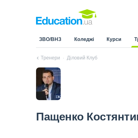
ЗВО/ВНЗ
Коледжі
Курси
Т
(cu
Тренери
Діловий Клуб
Пащенко Костянти