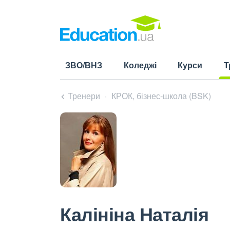
ЗВО/ВНЗ
Коледжі
Курси
Т
(cu
Тренери
КРОК, бізнес-школа (BSK)
Калініна Наталія