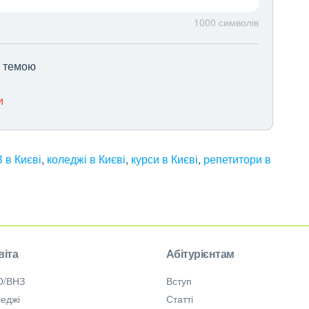
1000
символів
ю темою
и
 в Києві
,
коледжі в Києві
,
курси в Києві
,
репетитори в
віта
Абітурієнтам
О/ВНЗ
Вступ
еджі
Статті