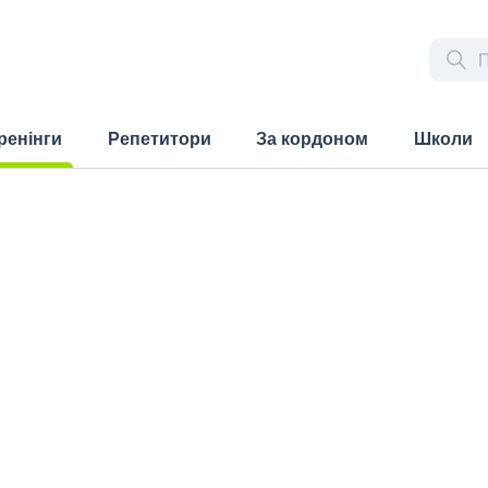
ренінги
Репетитори
За кордоном
Школи
rrent)