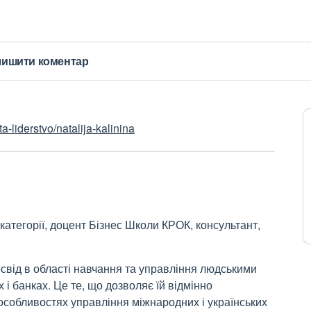
лишити коментар
-liderstvo/natalija-kalinina
атегорії, доцент Бізнес Школи КРОК, консультант,
свід в області навчання та управління людськими
 і банках. Це те, що дозволяє їй відмінно
 особливостях управління міжнародних і українських