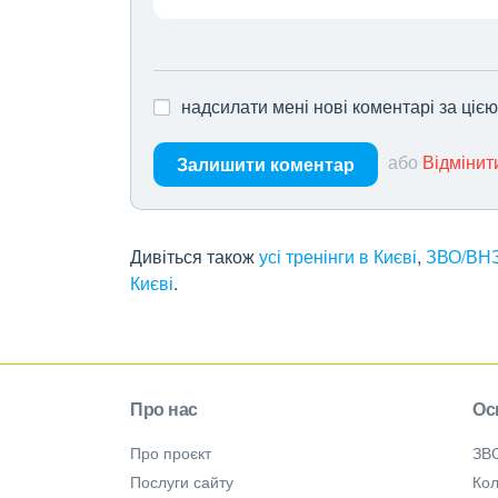
надсилати мені нові коментарі за ціє
або
Відмінит
Залишити коментар
Дивіться також
усі тренінги в Києві
,
ЗВО/ВНЗ
Києві
.
Про нас
Ос
Про проєкт
ЗВ
Послуги сайту
Кол