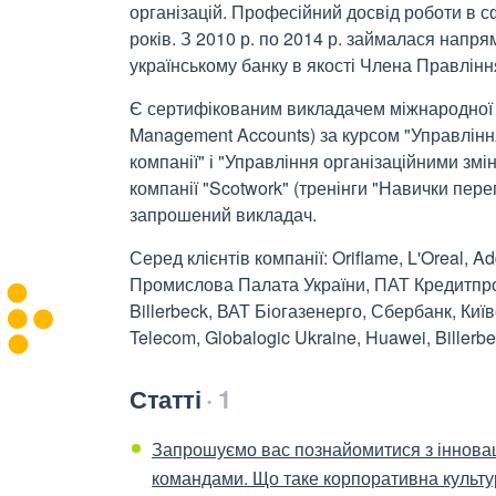
організацій. Професійний досвід роботи в 
років. З 2010 р. по 2014 р. займалася напр
українському банку в якості Члена Правлінн
Є сертифікованим викладачем міжнародної пр
Management Accounts) за курсом "Управлінн
компанії" і "Управління організаційними з
компанії "Scotwork" (тренінги "Навички пер
запрошений викладач.
Серед клієнтів компанії: Oriflame, L'Oreal,
Промислова Палата України, ПАТ Кредитпр
Billerbeck, ВАТ Біогазенерго, Сбербанк, Київ
Telecom, Globalogic Ukraine, Huawei, Billerb
Статті
1
Запрошуємо вас познайомитися з іннова
командами. Що таке корпоративна культу