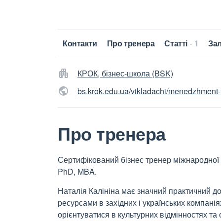
Контакти
Про тренера
Статті
1
За
КРОК, бізнес-школа (BSK)
bs.krok.edu.ua/vikladachi/menedzhment-ta
Про тренера
Сертифікований бізнес тренер міжнародної к
PhD, MBA.
Наталія Калініна має значний практичний до
ресурсами в західних і українських компаніях
орієнтуватися в культурних відмінностях та