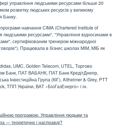
сфері управління людськими ресурсами більше 20
ямком розвитку людських ресурсів у великому
я Банку.
ограми навчання CIMA (Chartered Institute of
я людськими ресурсами", "Управління відносинами в
мінами", сертифікованим тренером міжнародної
еговорів"). Працювала в бізнес школах МІМ, МІБ як
 Addidas, UMC, Golden Telecom, UTEL, Торгово
ом Банк, ПАТ ВАБАНК, ПАТ Банк КредітДнепр,
ська Інвестиційна Група (КІГ), Altheimer & Grey, PTT
eck, ТПП України, ВАТ «БіоГазЕнерго» і ін.
ційною програмою. Управління людьми та
ра — теоретично і насправді?