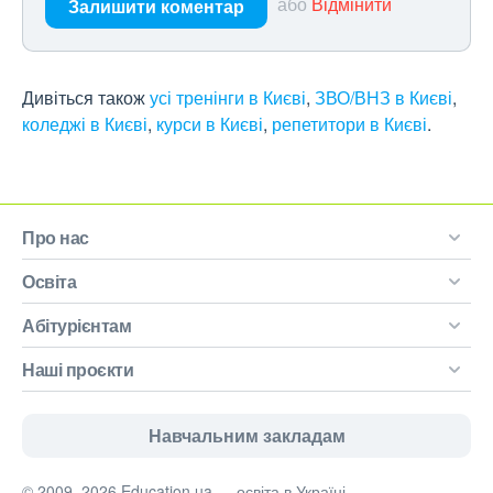
або
Відмінити
Залишити коментар
Дивіться також
усі тренінги в Києві
,
ЗВО/ВНЗ в Києві
,
коледжі в Києві
,
курси в Києві
,
репетитори в Києві
.
Про нас
Освіта
Абітурієнтам
Наші проєкти
Навчальним закладам
© 2009–2026 Education.ua — освіта в Україні.