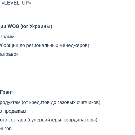
нтра «LEVEL UP»
нии WOG (юг Украины)
ограмм
 уборщиц до региональных менеджеров)
заправок
 «Гран»
одуктам (от кредитов до газовых счетчиков)
по продажам
ого состава (супервайзеры, координаторы)
ингов