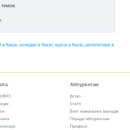
ю темою
и
 в Києві
,
коледжі в Києві
,
курси в Києві
,
репетитори в
віта
Абітурієнтам
О/ВНЗ
Вступ
еджі
Статті
рси
Блог навчальних закладів
нінги
Поради абітурієнтам
петитори
Професії