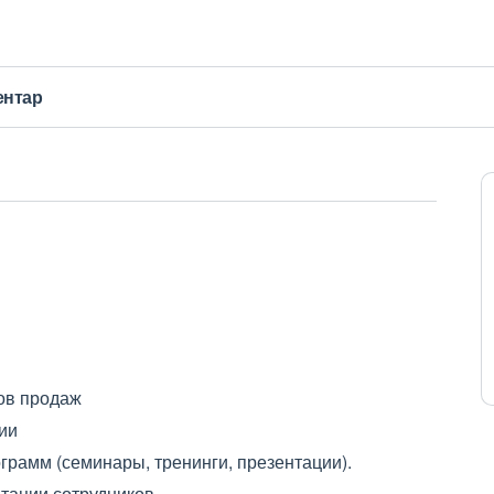
ентар
лов продаж
ии
рамм (семинары, тренинги, презентации).
тации сотрудников