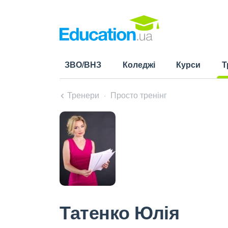
ЗВО/ВНЗ
Коледжі
Курси
Т
(cu
Тренери
Просто тренінг
Татенко Юлія