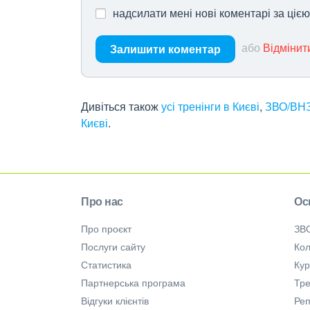
надсилати мені нові коментарі за ціє
або
Відмінит
Залишити коментар
Дивіться також
усі тренінги в Києві
,
ЗВО/ВНЗ
Києві
.
Про нас
Ос
Про проєкт
ЗВ
Послуги сайту
Кол
Статистика
Ку
Партнерська програма
Тре
Відгуки клієнтів
Ре