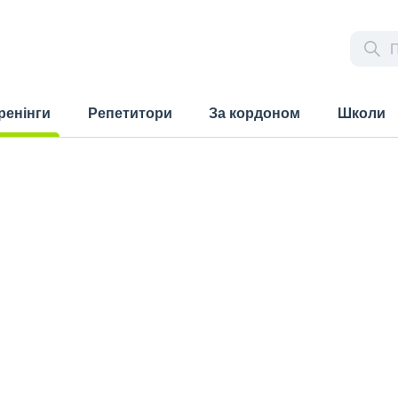
ренінги
Репетитори
За кордоном
Школи
rrent)