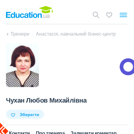
Тренери
Анастасія, навчальний бізнес-центр
Чухан Любов Михайлівна
Зберегти
Контакти
Про тренера
Залишити коментар