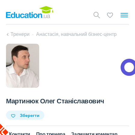
Тренери
Анастасія, навчальний бізнес-центр
Мартинюк Олег Станіславович
Зберегти
Контакти
Про тренера
Залишити коментар