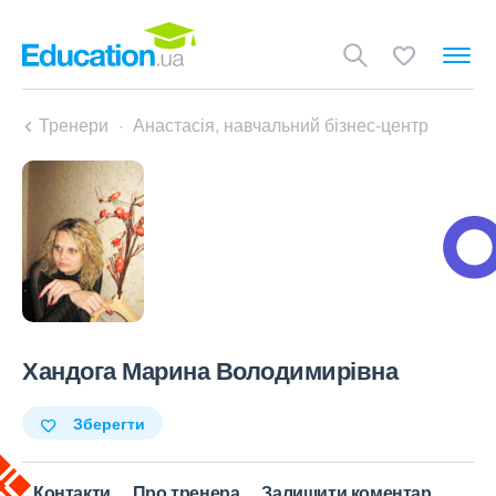
Тренери
Анастасія, навчальний бізнес-центр
Хандога Марина Володимирівна
Зберегти
Контакти
Про тренера
Залишити коментар