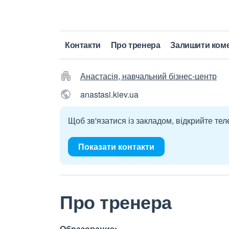
Контакти
Про тренера
Залишити ком
Анастасія, навчальний бізнес-центр
anastasi.kiev.ua
Щоб зв'язатися із закладом, відкрийте тел
Показати контакти
Про тренера
Образование: