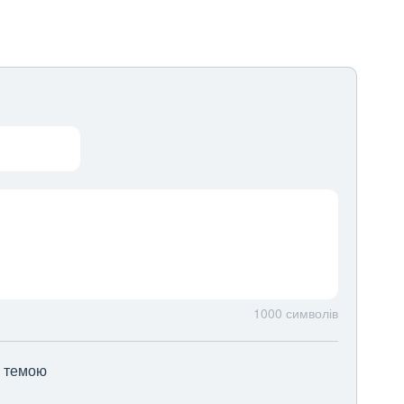
1000
символів
ю темою