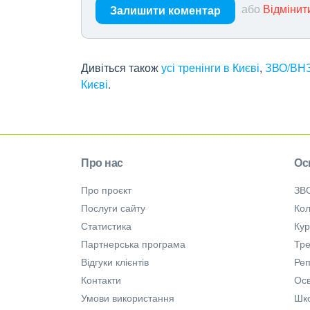
або
Відмінит
Залишити коментар
Дивіться також
усі тренінги в Києві
,
ЗВО/ВНЗ
Києві
.
Про нас
Ос
Про проєкт
ЗВ
Послуги сайту
Кол
Статистика
Ку
Партнерська програма
Тре
Відгуки клієнтів
Ре
Контакти
Осв
Умови використання
Шк