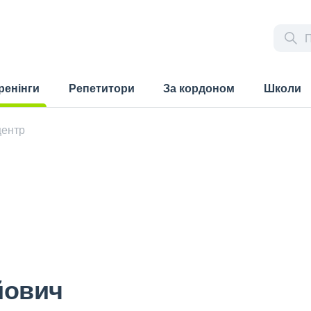
ренінги
Репетитори
За кордоном
Школи
rrent)
центр
йович