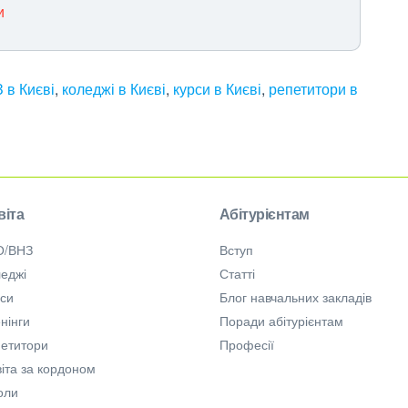
и
 в Києві
,
коледжі в Києві
,
курси в Києві
,
репетитори в
віта
Абітурієнтам
О/ВНЗ
Вступ
еджі
Статті
рси
Блог навчальних закладів
нінги
Поради абітурієнтам
петитори
Професії
іта за кордоном
оли