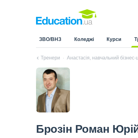
ЗВО/ВНЗ
Коледжі
Курси
Т
(cu
Тренери
Анастасія, навчальний бізнес-
Брозін Роман Юрі