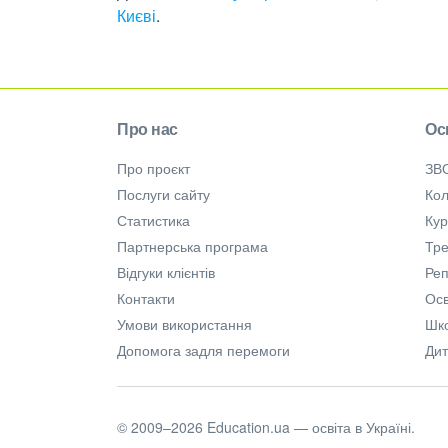
Києві
.
Про нас
Ос
Про проєкт
ЗВ
Послуги сайту
Кол
Статистика
Ку
Партнерська програма
Тре
Відгуки клієнтів
Ре
Контакти
Осв
Умови використання
Шк
Допомога задля перемоги
Дит
© 2009–2026 Education.ua — освіта в Україні.