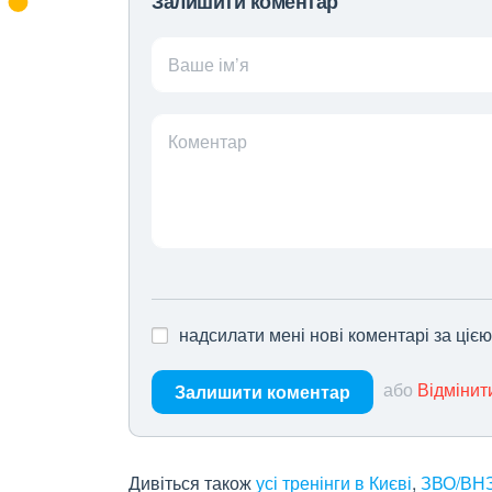
Залишити коментар
Ваше ім’я
Коментар
надсилати мені нові коментарі за ціє
або
Відмінит
Залишити коментар
Дивіться також
усі тренінги в Києві
,
ЗВО/ВНЗ