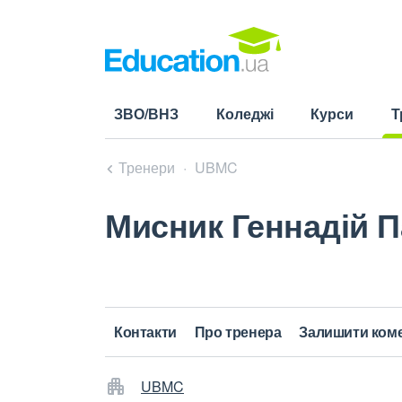
ЗВО/ВНЗ
Коледжі
Курси
Т
(cu
Тренери
UBMC
Мисник Геннадій 
Контакти
Про тренера
Залишити ком
UBMC