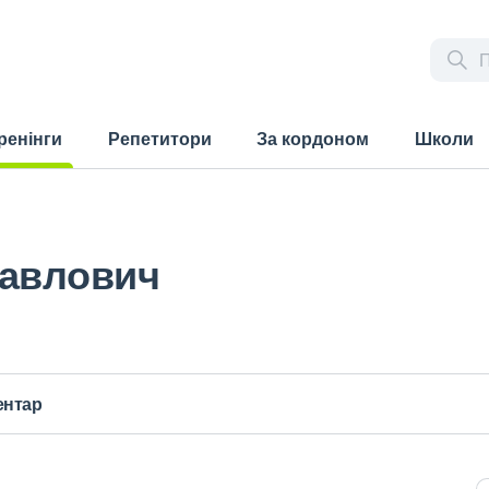
ренінги
Репетитори
За кордоном
Школи
rrent)
Павлович
ентар