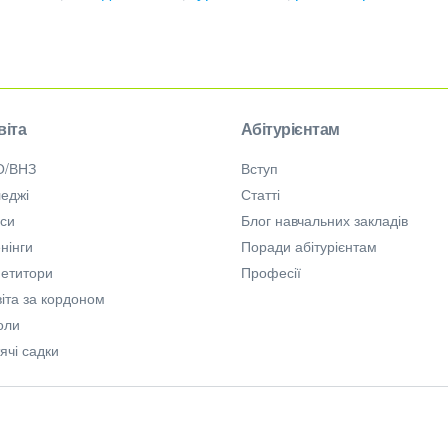
віта
Абітурієнтам
О/ВНЗ
Вступ
еджі
Статті
рси
Блог навчальних закладів
нінги
Поради абітурієнтам
петитори
Професії
іта за кордоном
оли
ячі садки