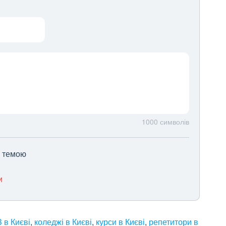
1000
символів
ю темою
и
 в Києві
,
коледжі в Києві
,
курси в Києві
,
репетитори в