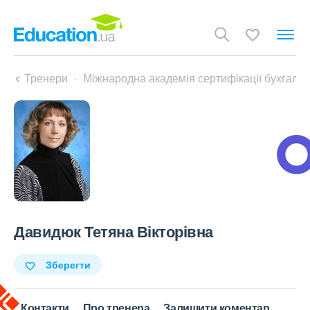
Тренери
Міжнародна академія сертифікації бухгалте
Давидюк Тетяна Вікторівна
Зберегти
Контакти
Про тренера
Залишити коментар