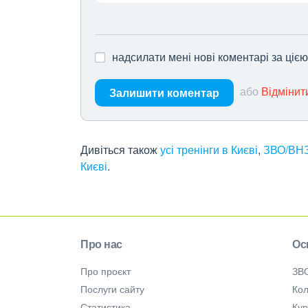
надсилати мені нові коментарі за ціє
або
Відмінит
Залишити коментар
Дивіться також
усі тренінги в Києві
,
ЗВО/ВНЗ
Києві
.
Про нас
Ос
Про проєкт
ЗВ
Послуги сайту
Кол
Статистика
Ку