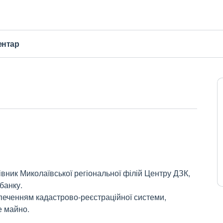
ентар
вник Миколаївської регіональної філій Центру ДЗК,
банку.
еченням кадастрово-реєстраційної системи,
е майно.