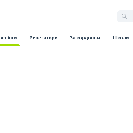
ренінги
Репетитори
За кордоном
Школи
rrent)