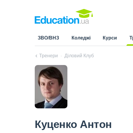
ЗВО/ВНЗ
Коледжі
Курси
Т
(cu
Тренери
Діловий Клуб
Куценко Антон