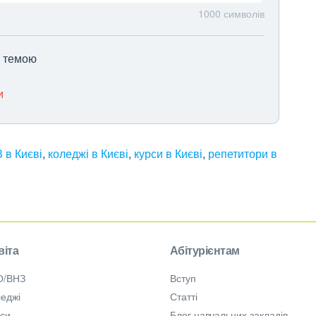
1000
символів
ю темою
и
 в Києві
,
коледжі в Києві
,
курси в Києві
,
репетитори в
віта
Абітурієнтам
О/ВНЗ
Вступ
еджі
Статті
рси
Блог навчальних закладів