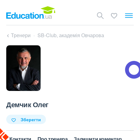
Тренери
SB-Club, академія Овчарова
Демчик Олег
Зберегти
Контакти
Про тренера
Залишити коментар