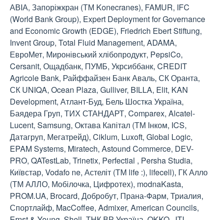
АВІА, Запоріжкран (ТМ Konecranes), FAMUR, IFC
(World Bank Group), Expert Deployment for Governance
and Economic Growth (EDGE), Friedrich Ebert Stiftung,
Invent Group, Total Fluid Management, ADAMA,
ЕвроМет, Миронівський хлібопродукт, PepsiCo,
Cersanit, Ощадбанк, ПУМБ, Укрсиббанк, CREDIT
Agricole Bank, Райффайзен Банк Аваль, СК Оранта,
СК UNIQA, Ocean Plaza, Gulliver, BILLA, Elit, KAN
Development, Атлант-Буд, Бель Шостка Україна,
Баядера Груп, ТИХ СТАНДАРТ, Comparex, Alcatel-
Lucent, Samsung, Октава Капітал (ТМ Інком, ICS,
Датагруп, Мегатрейд), Ciklum, Luxoft, Global Logic,
EPAM Systems, Miratech, Astound Commerce, DEV-
PRO, QATestLab, Trinetix, Perfectial , Persha Studia,
Київстар, Vodafo ne, Астеліт (ТМ life :), lifecell), ГК Алло
(ТМ АЛЛО, Мобілочка, Цифротех), modnaKasta,
PROM.UA, Brocard, Добробут, Прана-Фарм, Триалия,
Спортлайф, MacCoffee, Admixer, American Councils,
Ernst & Young, Shell, ТНК ВР Україна, OKKO, JTI