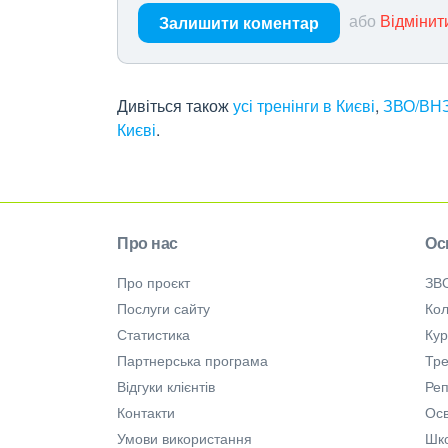
або
Відмінит
Залишити коментар
Дивіться також
усі тренінги в Києві
,
ЗВО/ВНЗ
Києві
.
Про нас
Ос
Про проєкт
ЗВ
Послуги сайту
Кол
Статистика
Ку
Партнерська програма
Тре
Відгуки клієнтів
Ре
Контакти
Осв
Умови використання
Шк