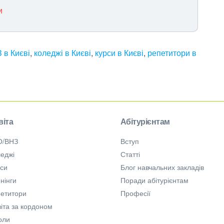
и
 в Києві
,
коледжі в Києві
,
курси в Києві
,
репетитори в
віта
Абітурієнтам
О/ВНЗ
Вступ
еджі
Статті
рси
Блог навчальних закладів
нінги
Поради абітурієнтам
петитори
Професії
іта за кордоном
оли