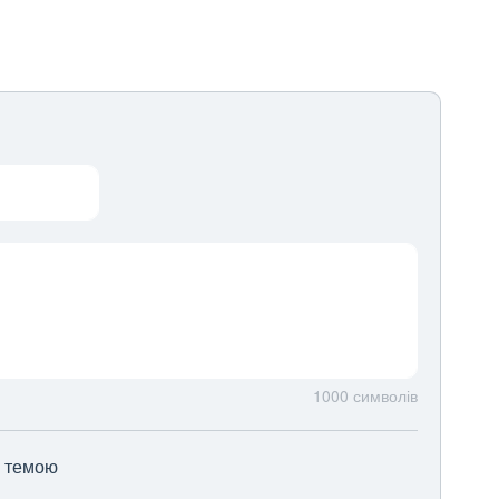
1000
символів
ю темою