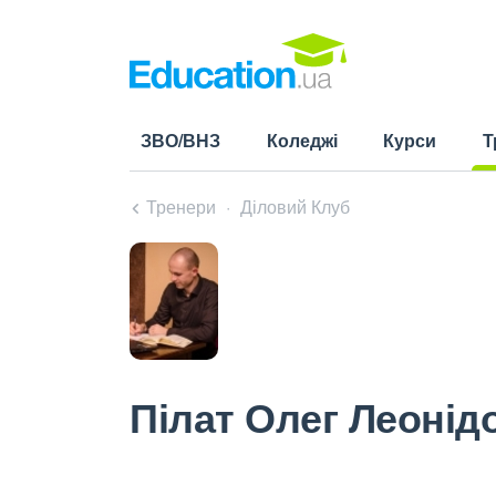
ЗВО/ВНЗ
Коледжі
Курси
Т
(cu
Тренери
Діловий Клуб
Пілат Олег Леонід