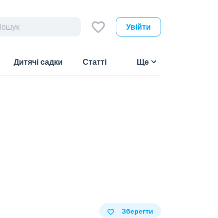
Увійти
Дитячі садки
Статті
Ще
Зберегти