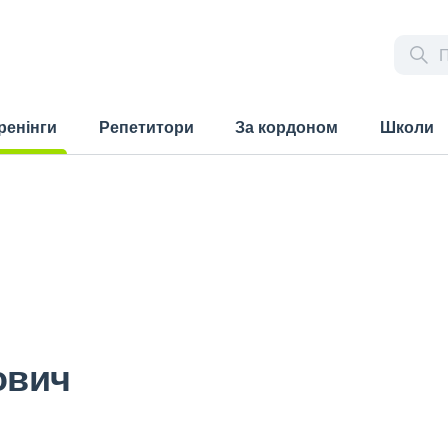
ренінги
Репетитори
За кордоном
Школи
rrent)
ович