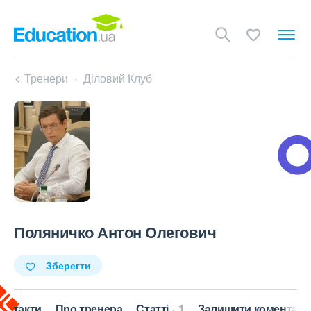
Тренери
Діловий Клуб
Поляничко Антон Олегович
Зберегти
онтакти
Про тренера
Статті
1
Залишити коментар