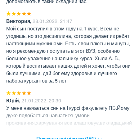
допомогають в такий складний час.
Виктория
,
28.01.2022, 21:47
Мой сын поступил в этом году на 1 курс. Всем не 
угодишь, но это дисциплина, которая делает из ребят 
настоящими мужчинами. Есть  свои плюсы и минусы, 
но я рекомендую поступать в этот ВУЗ, особенно 
большое уважение начальнику курса  Хыли А. В., 
который воспитывает наших детей и хочет, чтобы они 
были лучшими, дай бог ему здоровья и лучшего 
набора курсантов за 5 лет
Юрій
,
21.01.2022, 20:30
У мене навчається син на І курсі факультету ПБ.Йому 
дуже подобається навчатися ,умови 
проживання,харчування все влаштовує,викладацький 
,офіцерський склад компетентні люди.
Показати всі відгуки (151)