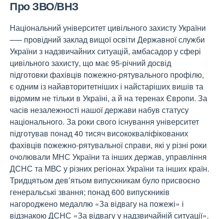
Про ЗВО/ВНЗ
Національний університет цивільного захисту України
–— провідний заклад вищої освіти Державної служби
України з надзвичайних ситуацій, амбасадор у сфері
цивільного захисту, що має 95-річний досвід
підготовки фахівців пожежно-рятувального профілю,
є одним із найавторитетніших і найстаріших вишів та
відомим не тільки в Україні, а й на теренах Європи. За
часів незалежності нашої держави набув статусу
національного. За роки свого існування університет
підготував понад 40 тисяч висококваліфікованих
фахівців пожежно-рятувальної справи, які у різні роки
очолювали МНС України та інших держав, управління
ДСНС та МВС у різних регіонах України та інших країн.
Тридцятьом дев’ятьом випускникам було присвоєно
генеральські звання; понад 600 випускників
нагороджено медаллю «За відвагу на пожежі» і
відзнакою ДСНС «За відвагу у надзвичайній ситуації».