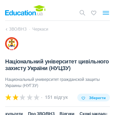
ЗВО/ВНЗ
Черкаси
Національний університет цивільного
захисту України (НУЦЗУ)
Национальный университет гражданской защиты
Украины (НУГЗУ)
151 відгук
Зберегти
Факультети
Про ЗВО/ВНЗ
Відгуки
Схожі заклади