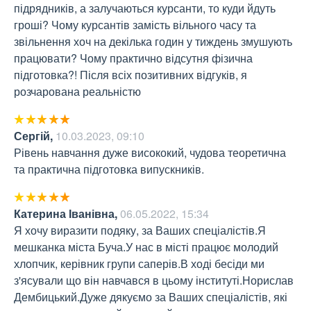
підрядників, а залучаються курсанти, то куди йдуть 
гроші? Чому курсантів замість вільного часу та 
звільнення хоч на декілька годин у тиждень змушують 
працювати? Чому практично відсутня фізична 
підготовка?! Після всіх позитивних відгуків, я 
розчарована реальністю
Сергій
,
10.03.2023, 09:10
Рівень навчання дуже висококий, чудова теоретична 
та практична підготовка випускників.
Катерина Іванівна
,
06.05.2022, 15:34
Я хочу виразити подяку, за Ваших спеціалістів.Я 
мешканка міста Буча.У нас в місті працює молодий 
хлопчик, керівник групи саперів.В ході бесіди ми 
з'ясували що він навчався в цьому інституті.Норислав 
Дембицький.Дуже дякуємо за Ваших спеціалістів, які 