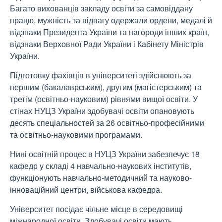
Багато вихованців закладу освіти за самовіддану
працю, мужність та відвагу одержали ордени, медалі й
відзнаки Президента України та нагороди інших країн,
відзнаки Верховної Ради України і Кабінету Міністрів
України.
Підготовку фахівців в університеті здійснюють за
першим (бакалаврським), другим (магістерським) та
третім (освітньо-науковим) рівнями вищої освіти. У
стінах НУЦЗ України здобувачі освіти опановують
десять спеціальностей за 26 освітньо-професійними
та освітньо-науковими програмами.
Нині освітній процес в НУЦЗ України забезпечує 18
кафедр у складі 4 навчально-наукових інститутів,
функціонують навчально-методичний та науково-
інноваційний центри, військова кафедра.
Університет посідає чільне місце в середовищі
міжнародної освіти. Здобувачі освіти мають