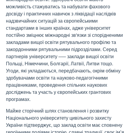
можливість стажуватись та набувати фахового
досвіду і практичних навичок з ліквідації наслідків
надзвичайних ситуацій за європейськими
стандартами в інших країнах, адже університет
постійно зміцнює міжнародні зв'язки зі спорідненими
закладами вищої освіти рятувального профілю та
закордонними рятувальними підрозділами. Серед
партнерів університету –— заклади вищої освіти
Польщі, Німеччини, Болгарії, Латвії, Литви тощо.
Угоди, які укладаються, передбачають, окрім обміну
здобувачами освіти та науково-педагогічними
працівниками, проведення спільних наукових
досліджень та участь у європейських грантових
програмах.
Майже сторічний шлях становлення і розвитку
Національного університету цивільного захисту
України підтверджує, що заклад освіти має сповнену
героїчними подіями історію, славні традиції, своє ім’я,