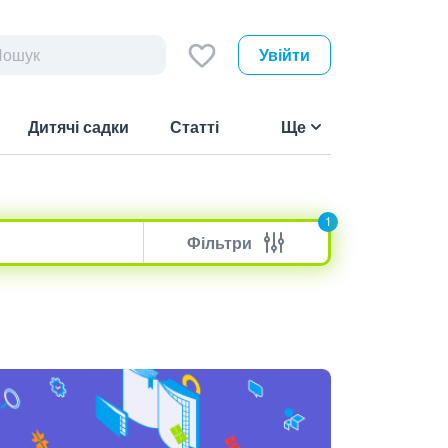
Увійти
Дитячі садки
Статті
Ще
1
Фільтри