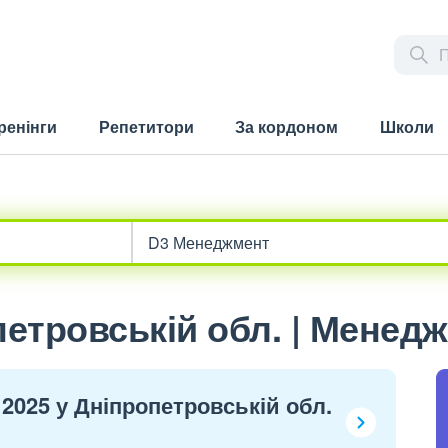
ренінги
Репетитори
За кордоном
Школи
етровській обл. | Менед
 2025 у Дніпропетровській обл.