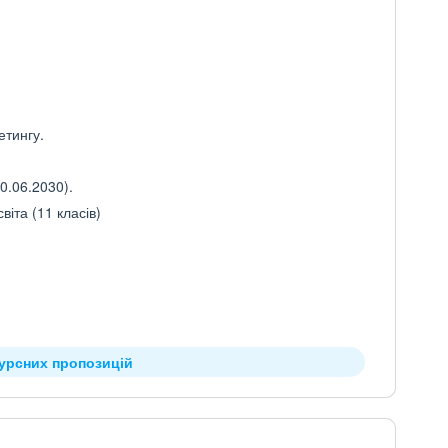
етингу.
0.06.2030).
іта (11 класів)
курсних пропозицій