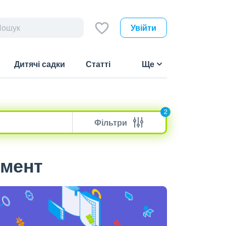
Увійти
Дитячі садки
Статті
Ще
2
Фільтри
жмент