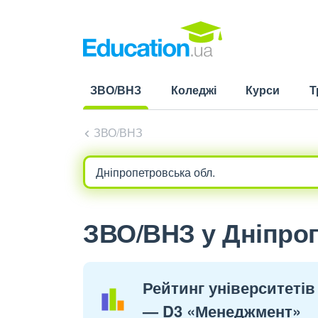
ЗВО/ВНЗ
Коледжі
Курси
Т
(current)
ЗВО/ВНЗ
ЗВО/ВНЗ у Дніпроп
Рейтинг університетів
— D3 «Менеджмент»