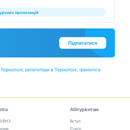
курсних пропозицій
Підписатися
 Тернополі
,
репетитори в Тернополі
,
тренінги в
віта
Абітурієнтам
О/ВНЗ
Вступ
еджі
Статті