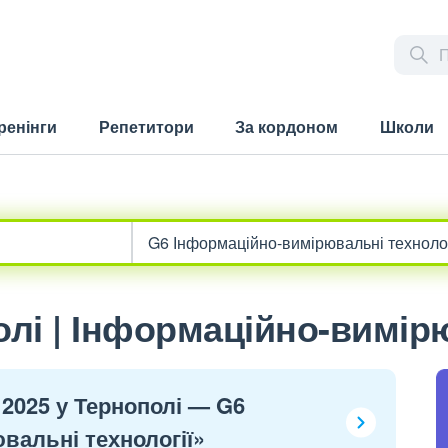
ренінги
Репетитори
За кордоном
Школи
лі | Інформаційно-вимірю
 2025 у Тернополі — G6
вальні технології»