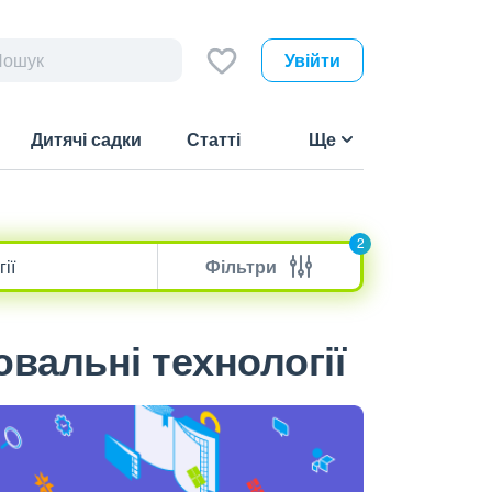
Увійти
Дитячі садки
Статті
Ще
2
Фільтри
вальні технології