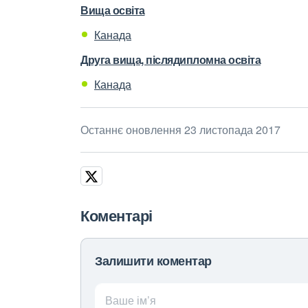
Вища освіта
Канада
Друга вища, післядипломна освіта
Канада
Останнє оновлення 23 листопада 2017
Коментарі
Залишити коментар
Ваше ім’я