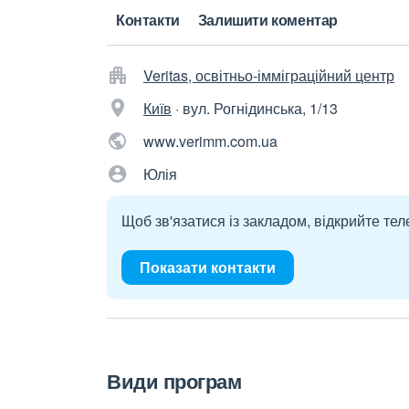
Контакти
Залишити коментар
Veritas, освітньо-імміграційний центр
Київ
·
вул. Рогнідинська, 1/13
www.verimm.com.ua
Юлія
Щоб зв'язатися із закладом, відкрийте тел
Показати контакти
Види програм