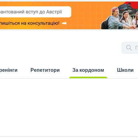
ренінги
Репетитори
За кордоном
Школи
(current)