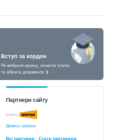
Вступ за кордон
Як вибрати країну, скласти іспити
та зібрати
документи
Партнери сайту
Дивись ширше
Всі партнери
Стати партнером