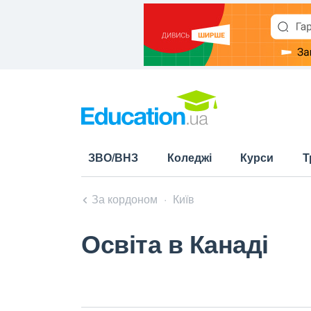
ЗВО/ВНЗ
Коледжі
Курси
Т
За кордоном
Київ
Освіта в Канаді