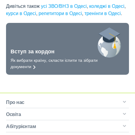
Дивіться також
усі ЗВО/ВНЗ в Одесі
,
коледжі в Одесі
,
курси в Одесі
,
репетитори в Одесі
,
тренінги в Одесі
.
Вступ за кордон
Як вибрати країну, скласти іспити та зібрати
документи
Про нас
Освіта
Абітурієнтам