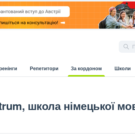
ренінги
Репетитори
За кордоном
Школи
(current)
trum, школа німецької мо