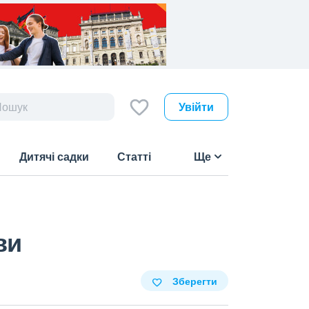
Увійти
Дитячі садки
Статті
Ще
ви
Зберегти