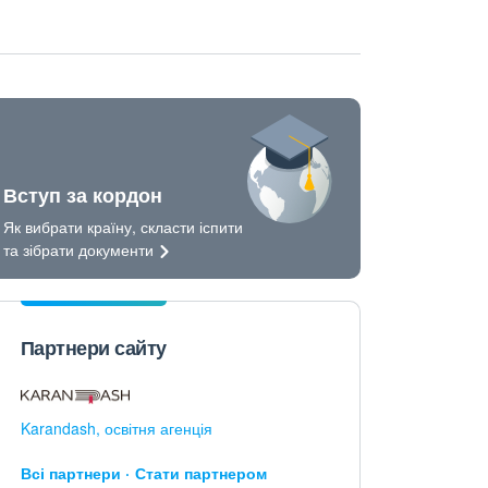
Вступ за кордон
Як вибрати країну, скласти іспити
та зібрати
документи
Партнери сайту
Karandash, освітня агенція
Всі партнери
Стати партнером