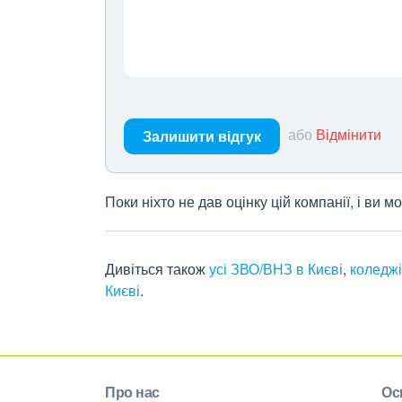
або
Відмінити
Залишити відгук
Поки ніхто не дав оцінку цій компанії, і ви
Дивіться також
усі ЗВО/ВНЗ в Києві
,
коледжі
Києві
.
Про нас
Ос