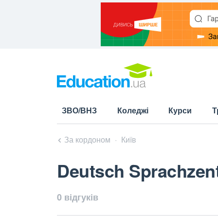
ЗВО/ВНЗ
Коледжі
Курси
Т
За кордоном
Київ
Deutsch Sprachzen
0 відгуків