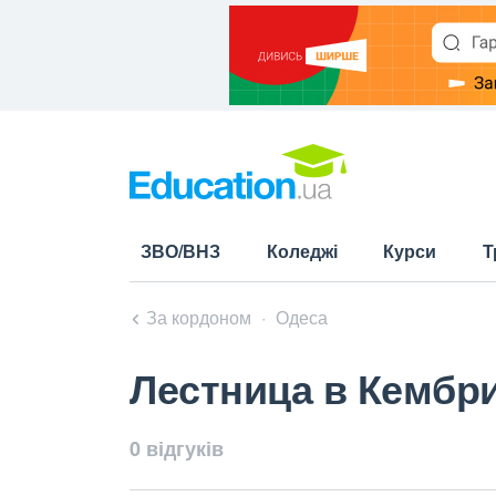
ЗВО/ВНЗ
Коледжі
Курси
Т
За кордоном
Одеса
Лестница в Кембр
0 відгуків