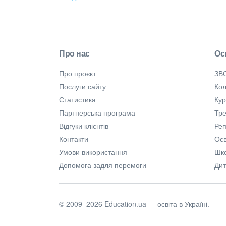
Про нас
Ос
Про проєкт
ЗВ
Послуги сайту
Кол
Статистика
Ку
Партнерська програма
Тре
Відгуки клієнтів
Ре
Контакти
Осв
Умови використання
Шк
Допомога задля перемоги
Дит
© 2009–2026 Education.ua — освіта в Україні.