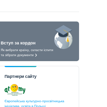
Вступ за кордон
Як вибрати країну, скласти іспити
та зібрати
документи
Партнери сайту
Європейська культурно-просвітницька
ініціатива, освіта в Польщі