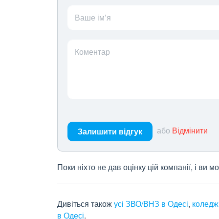
Ваше ім’я
Коментар
або
Відмінити
Залишити відгук
Поки ніхто не дав оцінку цій компанії, і ви
Дивіться також
усі ЗВО/ВНЗ в Одесі
,
коледжі
в Одесі
.