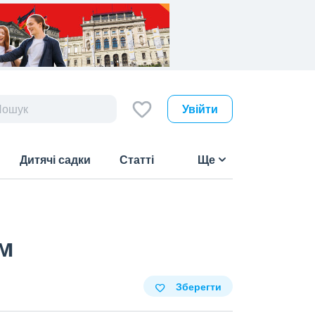
Увійти
Дитячі садки
Статті
Ще
ом
Зберегти