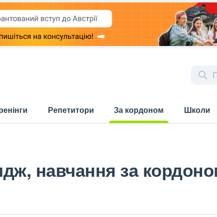
ренінги
Репетитори
За кордоном
Школи
(current)
идж, навчання за кордон