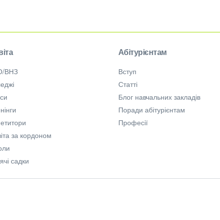
віта
Абітурієнтам
О/ВНЗ
Вступ
еджі
Статті
рси
Блог навчальних закладів
нінги
Поради абітурієнтам
петитори
Професії
іта за кордоном
оли
ячі садки