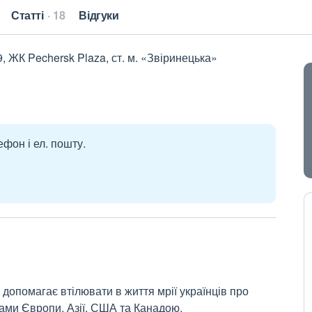
Статті
18
Відгуки
9, ЖК Pechersk Plaza, ст. м. «Звіринецька»
ефон і ел. пошту.
у допомагає втілювати в життя мрії українців про
ами Європи, Азії, США та Канадою.