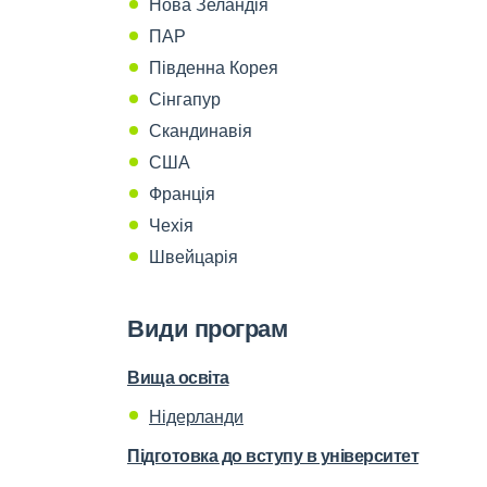
Нова Зеландія
ПАР
Південна Корея
Сінгапур
Скандинавія
США
Франція
Чехія
Швейцарія
Види програм
Вища освіта
Нідерланди
Підготовка до вступу в університет