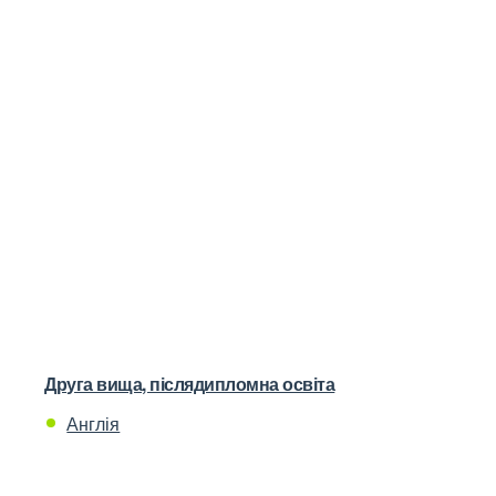
Друга вища, післядипломна освіта
Англія