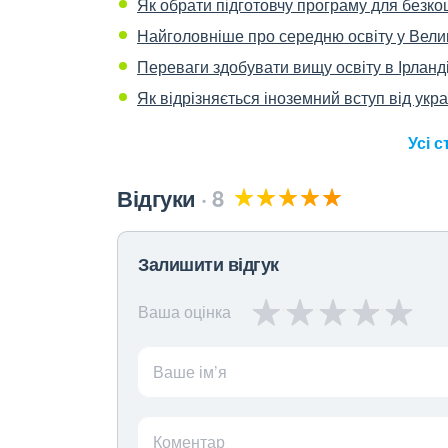
Як обрати підготовчу програму для безко
Найголовніше про середню освіту у Велик
Переваги здобувати вищу освіту в Ірланді
Як відрізняється іноземний вступ від укр
Усі с
Відгуки
8
Залишити відгук
Ваша оцінка
Ваше ім’я
Коментар