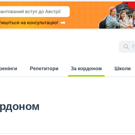
ренінги
Репетитори
За кордоном
Школи
(current)
кордоном