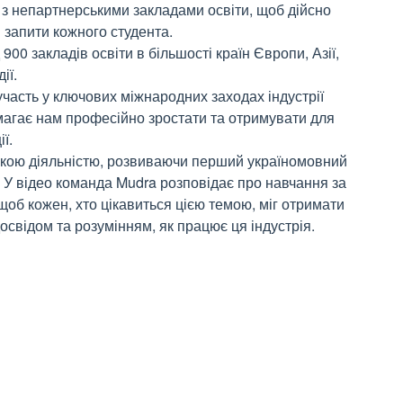
 з непартнерськими закладами освіти, щоб дійсно
 запити кожного студента.
00 закладів освіти в більшості країн Європи, Азії,
ії.
часть у ключових міжнародних заходах індустрії
омагає нам професійно зростати та отримувати для
ї.
ькою діяльністю, розвиваючи перший україномовний
 У відео команда Mudra розповідає про навчання за
об кожен, хто цікавиться цією темою, міг отримати
освідом та розумінням, як працює ця індустрія.