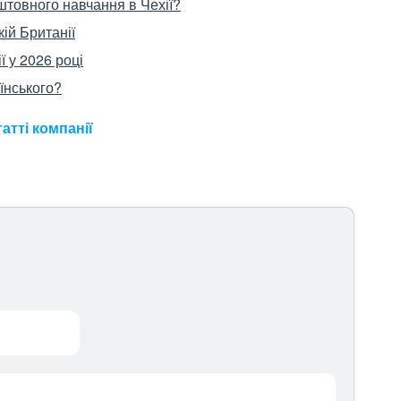
штовного навчання в Чехії?
ій Британії
ї у 2026 році
аїнського?
татті компанії