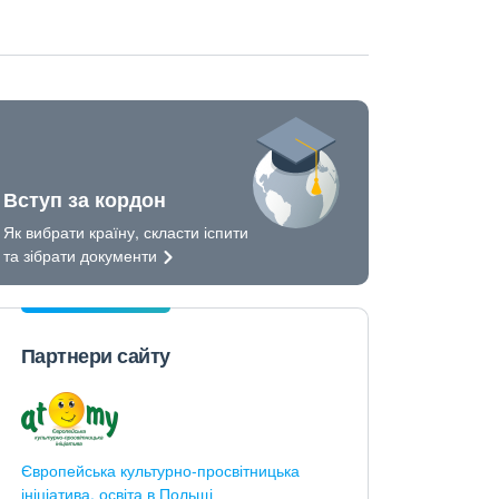
Вступ за кордон
Як вибрати країну, скласти іспити
та зібрати
документи
Партнери сайту
Європейська культурно-просвітницька
ініціатива, освіта в Польщі