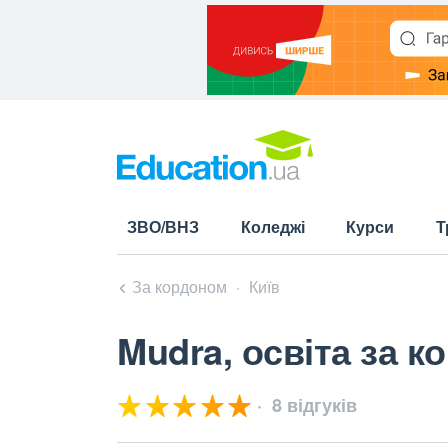
ЗВО/ВНЗ
Коледжі
Курси
Т
За кордоном
Київ
Mudra, освіта за 
8 відгуків