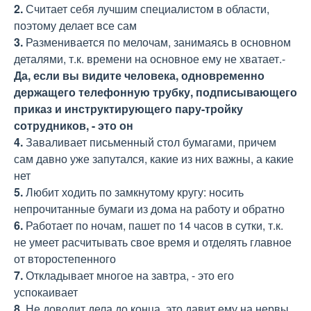
2.
Считает себя лучшим специалистом в области,
поэтому делает все сам
3.
Разменивается по мелочам, занимаясь в основном
деталями, т.к. времени на основное ему не хватает.-
Да, если вы видите человека, одновременно
держащего телефонную трубку, подписывающего
приказ и инструктирующего пару-тройку
сотрудников, - это он
4.
Заваливает письменный стол бумагами, причем
сам давно уже запутался, какие из них важны, а какие
нет
5.
Любит ходить по замкнутому кругу: носить
непрочитанные бумаги из дома на работу и обратно
6.
Работает по ночам, пашет по 14 часов в сутки, т.к.
не умеет расчитывать свое время и отделять главное
от второстепенного
7.
Откладывает многое на завтра, - это его
успокаивает
8.
Не доводит дела до конца, это давит ему на нервы,