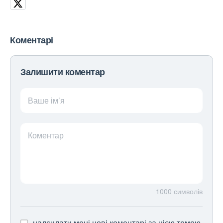
Коментарі
Залишити коментар
Ваше ім’я
Коментар
1000
символів
надсилати мені нові коментарі за цією темою