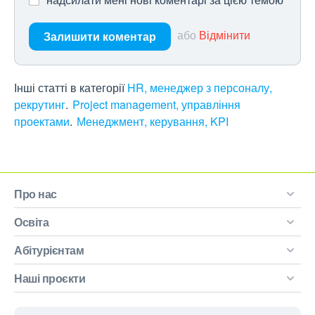
або
Відмінити
Залишити коментар
Інші статті в категорії
HR, менеджер з персоналу,
рекрутинг
Project management, управління
проектами
Менеджмент, керування, KPI
Про нас
Освіта
Абітурієнтам
Наші проєкти