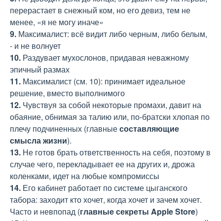
перерастает в снежный ком, но его девиз, тем не
менее, «я не могу иначе»
9.
Максималист: всё видит либо черным, либо белым,
- и не волнует
10.
Раздувает мухослонов, придавая неважному
эпичный размах
11.
Максималист (см. 10): принимает идеальное
решение, вместо выполнимого
12.
Чувствуя за собой некоторые промахи, давит на
обаяние, обнимая за талию или, по-братски хлопая по
плечу подчиненных (главные
составляющие
смысла жизни
).
13.
Не готов брать ответственность на себя, поэтому в
случае чего, перекладывает ее на других и, дрожа
коленками, идет на любые компромиссы
14.
Его кабинет работает по системе цыганского
табора: заходит кто хочет, когда хочет и зачем хочет.
Часто и невпопад (
главные секреты Apple Store
)