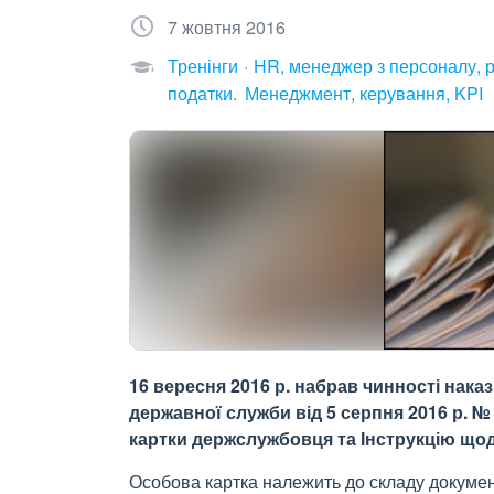
7 жовтня 2016
Тренінги
HR, менеджер з персоналу, 
податки
Менеджмент, керування, KPI
16 вересня 2016 р. набрав чинності нака
державної служби від 5 серпня 2016 р. 
картки держслужбовця та Інструкцію щод
Особова картка належить до складу докумен