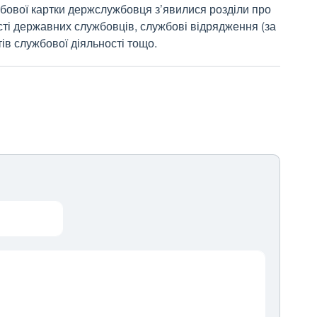
бової картки держслужбовця з’явилися розділи про
ті державних службовців, службові відрядження (за
ів службової діяльності тощо.