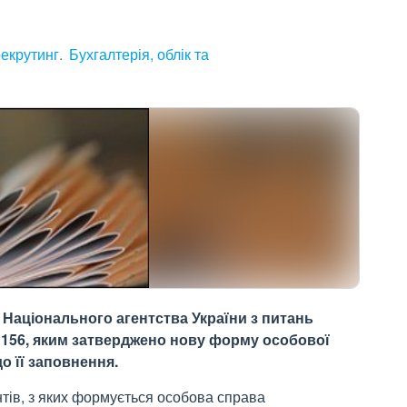
рекрутинг
Бухгалтерія, облік та
з Національного агентства України з питань
№ 156, яким затверджено нову форму особової
о її заповнення.
тів, з яких формується особова справа