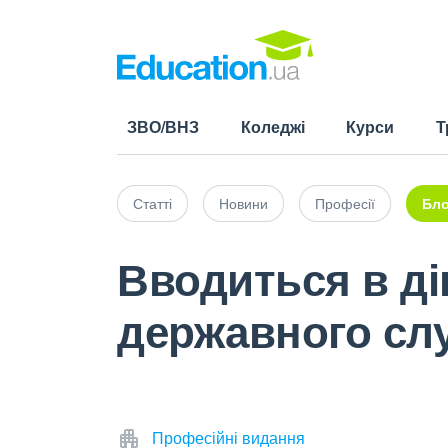
ЗВО/ВНЗ
Коледжі
Курси
Т
Статті
Новини
Професії
Бло
Вводиться в ді
державного сл
Професійні видання