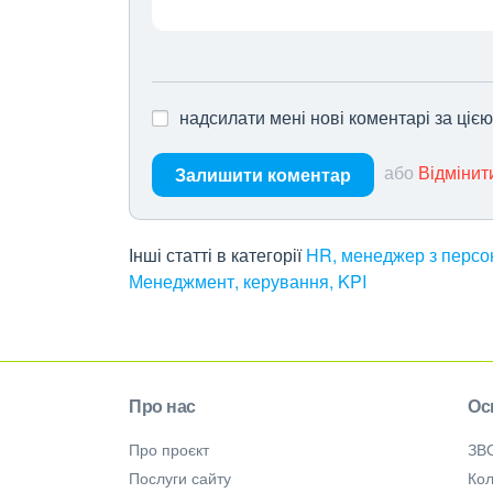
надсилати мені нові коментарі за ціє
або
Відмінит
Залишити коментар
Інші статті в категорії
HR, менеджер з персон
Менеджмент, керування, KPI
Про нас
Ос
Про проєкт
ЗВ
Послуги сайту
Кол