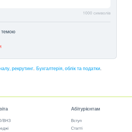
1000
символів
ю темою
и
алу, рекрутинг
Бухгалтерія, облік та податки
віта
Абітурієнтам
О/ВНЗ
Вступ
еджі
Статті