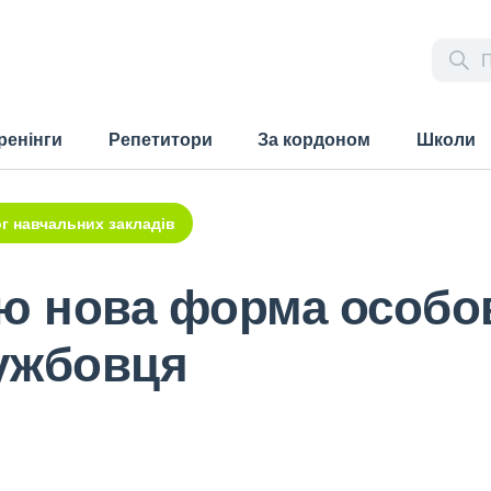
ренінги
Репетитори
За кордоном
Школи
г навчальних закладів
ю нова форма особов
ужбовця