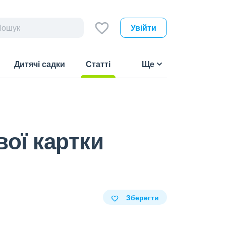
Увійти
Дитячі садки
Статті
Ще
(current)
ої картки
Зберегти