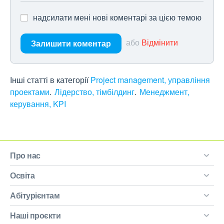
надсилати мені нові коментарі за цією темою
або
Відмінити
Залишити коментар
Інші статті в категорії
Project management, управління
проектами
Лідерство, тімбілдинг
Менеджмент,
керування, KPI
Про нас
Освіта
Абітурієнтам
Наші проєкти