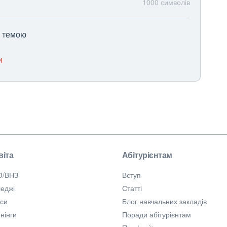
1000
символів
ю темою
и
віта
Абітурієнтам
О/ВНЗ
Вступ
еджі
Статті
рси
Блог навчальних закладів
нінги
Поради абітурієнтам