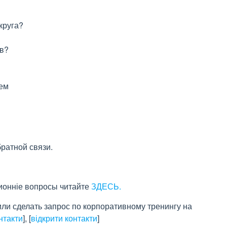
круга?
ов?
ем
ратной связи.
ионніе вопросы читайте
ЗДЕСЬ.
или сделать запрос по корпоративному тренингу на
нтакти
]
,
[
відкрити контакти
]