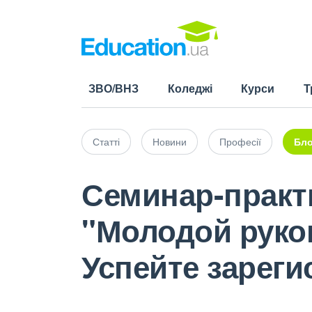
ЗВО/ВНЗ
Коледжі
Курси
Т
Статті
Новини
Професії
Бло
Семинар-практ
"Молодой руков
Успейте зареги