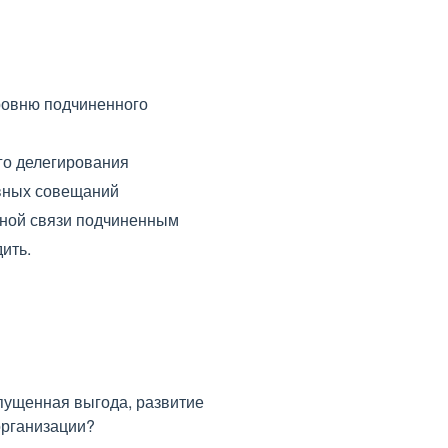
уровню подчиненного
го делегирования
вных совещаний
ной связи подчиненным
ить.
упущенная выгода, развитие
организации?