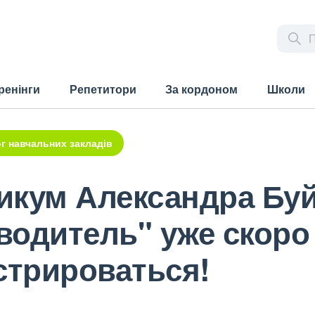
ренінги
Репетитори
За кордоном
Школи
г навчальних закладів
икум Александра Буй
одитель" уже скоро -
стрироваться!