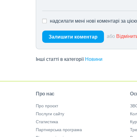
надсилати мені нові коментарі за ціє
або
Відмінит
Залишити коментар
Інші статті в категорії
Новини
Про нас
Ос
Про проєкт
ЗВ
Послуги сайту
Кол
Статистика
Ку
Партнерська програма
Тре