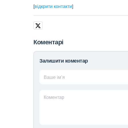
[
відкрити контакти
]
Коментарі
Залишити коментар
Ваше ім’я
Коментар