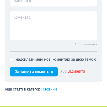
Ваше ім’я
Коментар
1000
символів
надсилати мені нові коментарі за цією темою
або
Відмінити
Залишити коментар
Інші статті в категорії
Новини