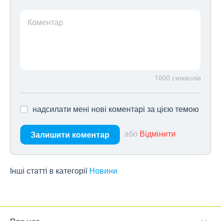
Коментар
1000
символів
надсилати мені нові коментарі за цією темою
або
Відмінити
Залишити коментар
Інші статті в категорії
Новини