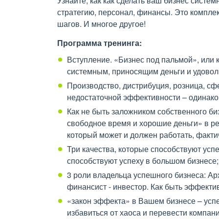
Узнайте, как как сделать ваш бизнес систе
стратегию, персонал, финансы. Это компле
шагов. И многое другое!
Программа тренинга:
Вступление. «Бизнес под пальмой», или к
системным, приносящим деньги и удовол
Производство, дистрибуция, розница, сфе
недостаточной эффективности – одинако
Как не быть заложником собственного би
свободное время и хорошие деньги» в ре
который может и должен работать, факти
Три качества, которые способствуют успе
способствуют успеху в большом бизнесе;
3 роли владельца успешного бизнеса: Арх
финансист - инвестор. Как быть эффекти
«закон эффекта» в Вашем бизнесе – усп
избавиться от хаоса и перевести компан