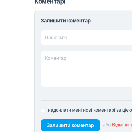
Коментарі
Залишити коментар
Ваше ім’я
Коментар
надсилати мені нові коментарі за ціє
або
Відмінит
Залишити коментар