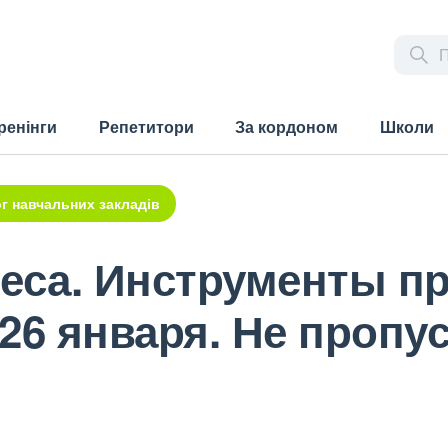
ренінги
Репетитори
За кордоном
Школи
г навчальних закладів
неса. Инструменты п
-26 января. Не пропу