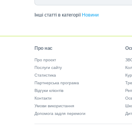
Інші статті в категорії
Новини
Про нас
Ос
Про проєкт
ЗВ
Послуги сайту
Кол
Статистика
Ку
Партнерська програма
Тре
Відгуки клієнтів
Ре
Контакти
Осв
Умови використання
Шк
Допомога задля перемоги
Дит