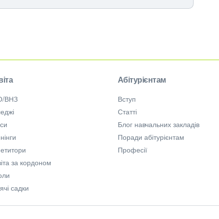
віта
Абітурієнтам
О/ВНЗ
Вступ
еджі
Статті
рси
Блог навчальних закладів
нінги
Поради абітурієнтам
петитори
Професії
іта за кордоном
оли
ячі садки