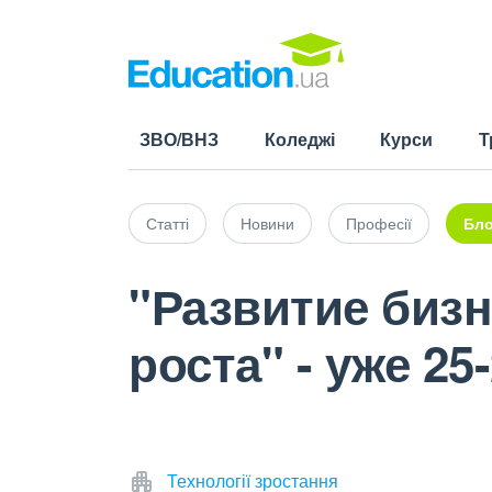
ЗВО/ВНЗ
Коледжі
Курси
Т
Статті
Новини
Професії
Бло
"Развитие биз
роста" - уже 25
Технології зростання