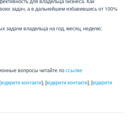
ективность для владельца бизнеса. Как
воих задач, а в дальнейшем избавившись от 100%
х задачи владельца на год, месяц, неделю;
.
ционные вопросы читайте по
ссылке
[
відкрити контакти
]
,
[
відкрити контакти
]
,
[
відкрити