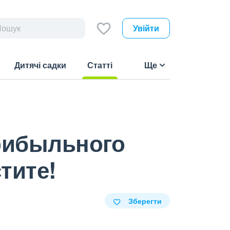
Увійти
Дитячі садки
Статті
Ще
(current)
рибыльного
стите!
Зберегти