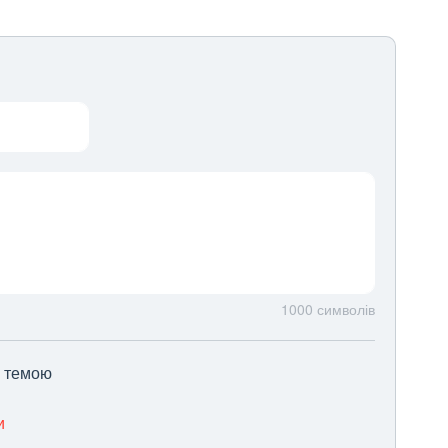
1000
символів
ю темою
и